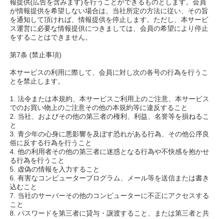
報提供(広告を含みます)を行うことができるものとします。会員
が情報提供を希望しない場合は、当社所定の方法に従い、その旨
を通知して頂ければ、情報提供を停止します。ただし、本サービ
ス運営に必要な情報提供につきましては、会員の希望により停止
をすることはできません。
第7条 (禁止事項)
本サービスの利用に際して、会員に対し次の各号の行為を行うこ
とを禁止します。
1. 法令または本規約、本サービスご利用上のご注意、本サービス
でのお買い物上のご注意その他の本規約等に違反すること
2. 当社、およびその他の第三者の権利、利益、名誉等を損ねるこ
と
3. 青少年の心身に悪影響を及ぼす恐れがある行為、その他公序良
俗に反する行為を行うこと
4. 他の利用者その他の第三者に迷惑となる行為や不快感を抱かせ
る行為を行うこと
5. 虚偽の情報を入力すること
6. 有害なコンピュータープログラム、メール等を送信または書き
込むこと
7. 当社のサーバーその他のコンピューターに不正にアクセスする
こと
8. パスワードを第三者に貸与・譲渡すること、または第三者と共