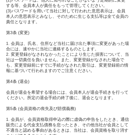
(2)パスワードは、他人に知られることがないよう定期的に変更
する等、会員本人が責任をもって管理してください。
(3)パスワードを用いて当社に対して行われた意思表示は、会員
本人の意思表示とみなし、そのために生じる支払等は全て会員の
責任となります。
第3条 (変更)
1. 会員は、氏名、住所など当社に届け出た事項に変更があった場
合には、速やかに当社に連絡するものとします。
2. 変更登録がなされなかったことにより生じた損害について、当
社は一切責任を負いません。また、変更登録がなされた場合で
も、変更登録前にすでに手続がなされた取引は、変更登録前の情
報に基づいて行われますのでご注意ください。
第4条 (退会)
会員が退会を希望する場合には、会員本人が退会手続きを行って
ください。所定の退会手続の終了後に、退会となります。
第5条 (会員資格の喪失及び賠償義務)
1. 会員が、会員資格取得申込の際に虚偽の申告をしたとき、通信
販売による代金支払債務を怠ったとき、その他当社が会員として
不適当と認める事由があるときは、当社は、会員資格を取り消す