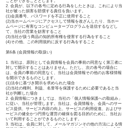
ことができることとします。
2. 会員が、以下の各号に定める行為をしたときは、これにより当
社が被った損害を賠償する責任を負います。
(1)会員番号、パスワードを不正に使用すること
(2)当ホームページにアクセスして情報を改ざんしたり、当ホー
ムページに有害なコンピュータープログラムを送信するなどし
て、当社の営業を妨害すること
(3)当社が扱う商品の知的所有権を侵害する行為をすること
(4)その他、この利用規約に反する行為をすること
第6条 (会員情報の取扱い)
1. 当社は、原則として会員情報を会員の事前の同意なく第三者に
対して開示することはありません。ただし、次の各号の場合に
は、会員の事前の同意なく、当社は会員情報その他のお客様情報
を開示できるものとします。
(1)法令に基づき開示を求められた場合
(2)当社の権利、利益、名誉等を保護するために必要であると当
社が判断した場合
2. 会員情報につきましては、当社の「個人情報保護への取組み」
に従い、当社が管理します。当社は、会員情報を、会員へのサー
ビス提供、サービス内容の向上、サービスの利用促進、およびサ
ービスの健全かつ円滑な運営の確保を図る目的のために、当社お
いて利用することができるものとします。
3. 当社は、会員に対して、メールマガジンその他の方法による情