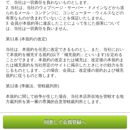
て、当社は一切責任を負わないものとします。
2. 当社は、当社のウェブページ・サーバー・ドメインなどから送
られるメール・コンテンツに、コンピューター・ウィルスなどの
有害なものが含まれていないことを保証いたしません。
3. 会員が本規約等に違反したことによって生じた損害について
は、当社は一切責任を負いません。
第11条 (本規約の改定)
当社は、本規約を任意に改定できるものとし、また、当社におい
て本規約を補充する規約(以下「補充規約」といいます)を定める
ことができます。本規約の改定または補充は、改定後の本規約ま
たは補充規約を当社所定のサイトに掲示したときにその効力を生
じるものとします。この場合、会員は、改定後の規約および補充
規約に従うものと致します。
第12条 (準拠法、管轄裁判所)
本規約に関して紛争が生じた場合、当社本店所在地を管轄する地
方裁判所を第一審の専属的合意管轄裁判所とします。
同意して会員登録へ