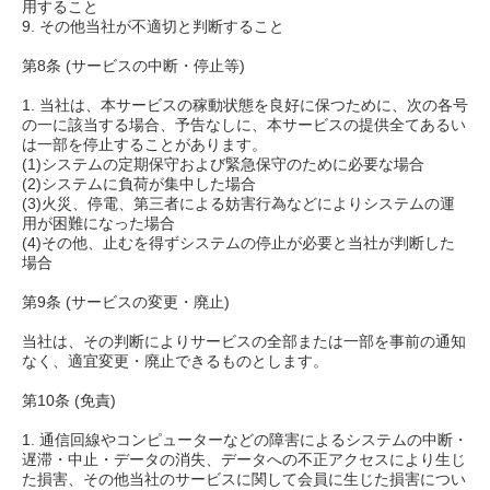
用すること
9. その他当社が不適切と判断すること
第8条 (サービスの中断・停止等)
1. 当社は、本サービスの稼動状態を良好に保つために、次の各号
の一に該当する場合、予告なしに、本サービスの提供全てあるい
は一部を停止することがあります。
(1)システムの定期保守および緊急保守のために必要な場合
(2)システムに負荷が集中した場合
(3)火災、停電、第三者による妨害行為などによりシステムの運
用が困難になった場合
(4)その他、止むを得ずシステムの停止が必要と当社が判断した
場合
第9条 (サービスの変更・廃止)
当社は、その判断によりサービスの全部または一部を事前の通知
なく、適宜変更・廃止できるものとします。
第10条 (免責)
1. 通信回線やコンピューターなどの障害によるシステムの中断・
遅滞・中止・データの消失、データへの不正アクセスにより生じ
た損害、その他当社のサービスに関して会員に生じた損害につい