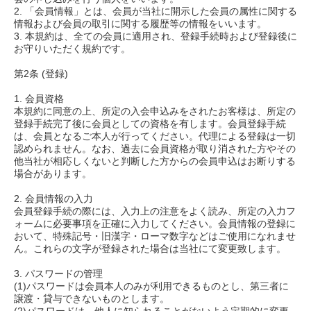
2. 「会員情報」とは、会員が当社に開示した会員の属性に関する
情報および会員の取引に関する履歴等の情報をいいます。
3. 本規約は、全ての会員に適用され、登録手続時および登録後に
お守りいただく規約です。
第2条 (登録)
1. 会員資格
本規約に同意の上、所定の入会申込みをされたお客様は、所定の
登録手続完了後に会員としての資格を有します。会員登録手続
は、会員となるご本人が行ってください。代理による登録は一切
認められません。なお、過去に会員資格が取り消された方やその
他当社が相応しくないと判断した方からの会員申込はお断りする
場合があります。
2. 会員情報の入力
会員登録手続の際には、入力上の注意をよく読み、所定の入力フ
ォームに必要事項を正確に入力してください。会員情報の登録に
おいて、特殊記号・旧漢字・ローマ数字などはご使用になれませ
ん。これらの文字が登録された場合は当社にて変更致します。
3. パスワードの管理
(1)パスワードは会員本人のみが利用できるものとし、第三者に
譲渡・貸与できないものとします。